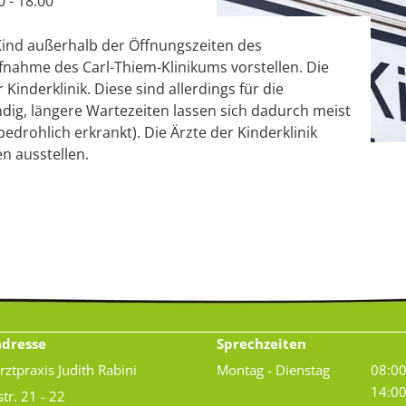
0 - 18:00
 Kind außerhalb der Öffnungszeiten des
fnahme des Carl-Thiem-Klinikums vorstellen. Die
Kinderklinik. Diese sind allerdings für die
dig, längere Wartezeiten lassen sich dadurch meist
edrohlich erkrankt). Die Ärzte der Kinderklinik
n ausstellen.
adresse
Sprechzeiten
rztpraxis Judith Rabini
Montag - Dienstag
08:00
14:00
str. 21 - 22