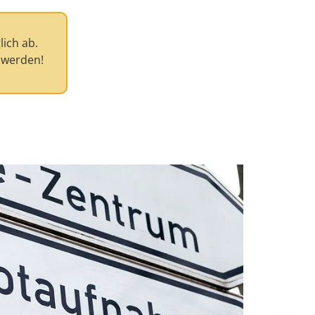
lich ab.
 werden!