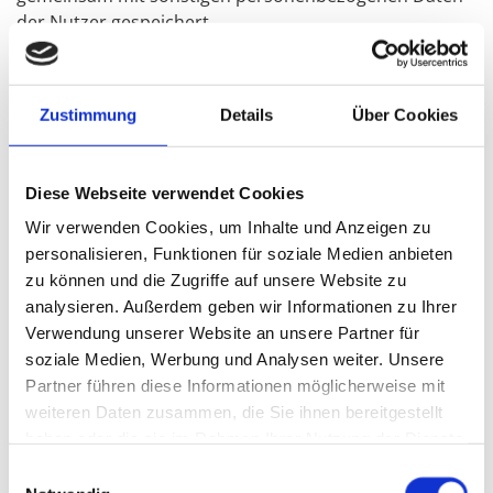
der Nutzer gespeichert.
b) Rechtsgrundlage für die Datenverarbeitung
Die Rechtsgrundlage für die Verarbeitung
Zustimmung
Details
Über Cookies
personenbezogener Daten unter Verwendung von
Cookies ist Art. 6 Abs. 1 lit. f EU-DSGVO.
Diese Webseite verwendet Cookies
c) Zweck der Verarbeitung
Wir verwenden Cookies, um Inhalte und Anzeigen zu
Der Zweck der Verwendung technisch notwendiger
personalisieren, Funktionen für soziale Medien anbieten
Cookies ist, die Nutzung von Websites für die Nutzer zu
zu können und die Zugriffe auf unsere Website zu
vereinfachen. Einige Funktionen unserer Webseite
analysieren. Außerdem geben wir Informationen zu Ihrer
können ohne den Einsatz von Cookies nicht angeboten
Verwendung unserer Website an unsere Partner für
werden. Für diese ist es erforderlich, dass der Browser
soziale Medien, Werbung und Analysen weiter. Unsere
auch nach einem Seitenwechsel wiedererkannt wird.
Partner führen diese Informationen möglicherweise mit
Die durch technisch notwendige Cookies erhobenen
weiteren Daten zusammen, die Sie ihnen bereitgestellt
Nutzerdaten werden nicht zur Erstellung von
haben oder die sie im Rahmen Ihrer Nutzung der Dienste
Nutzerprofilen verwendet.
gesammelt haben.
Einwilligungsauswahl
Die Verwendung der Analyse-Cookies erfolgt zu dem